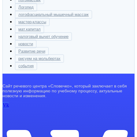
Логопед
логофасциальный мышечный массаж
мастер-классы
мат.капитал
налоговый вычет обучение
новости
Развитие речи
рисуем на мольбертах
события
Сайт речевого центра «Словечко», который заключает в себя
полезную информацию по учебному процессу, актуальные
новости и изменения.
Vk