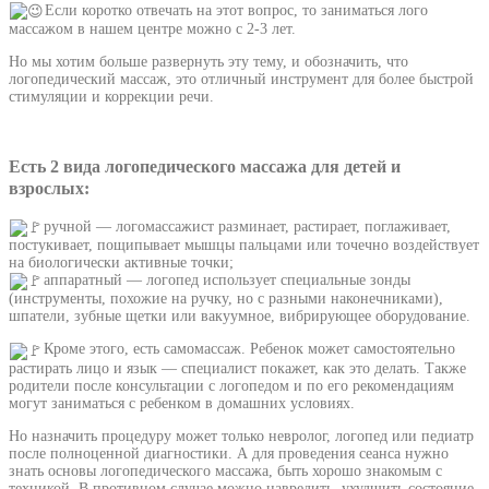
Если коротко отвечать на этот вопрос, то заниматься лого
массажом в нашем центре можно с 2-3 лет.
Но мы хотим больше развернуть эту тему, и обозначить, что
логопедический массаж, это отличный инструмент для более быстрой
стимуляции и коррекции речи.
Есть 2 вида логопедического массажа для детей и
взрослых:
ручной — логомассажист разминает, растирает, поглаживает,
постукивает, пощипывает мышцы пальцами или точечно воздействует
на биологически активные точки;
аппаратный — логопед использует специальные зонды
(инструменты, похожие на ручку, но с разными наконечниками),
шпатели, зубные щетки или вакуумное, вибрирующее оборудование.
Кроме этого, есть самомассаж. Ребенок может самостоятельно
растирать лицо и язык — специалист покажет, как это делать. Также
родители после консультации с логопедом и по его рекомендациям
могут заниматься с ребенком в домашних условиях.
Но назначить процедуру может только невролог, логопед или педиатр
после полноценной диагностики. А для проведения сеанса нужно
знать основы логопедического массажа, быть хорошо знакомым с
техникой. В противном случае можно навредить, ухудшить состояние.