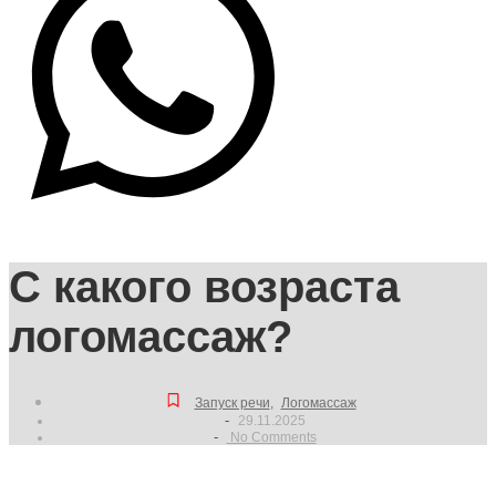
С какого возраста
логомассаж?
Запуск речи
,
Логомассаж
-
29.11.2025
-
No Comments